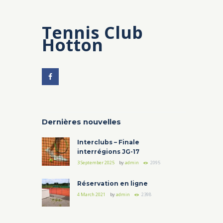
Tennis Club
Hotton
Dernières nouvelles
Interclubs – Finale
interrégions JG-17
3 September 2025
by
admin
2095
Réservation en ligne
4 March 2021
by
admin
2398