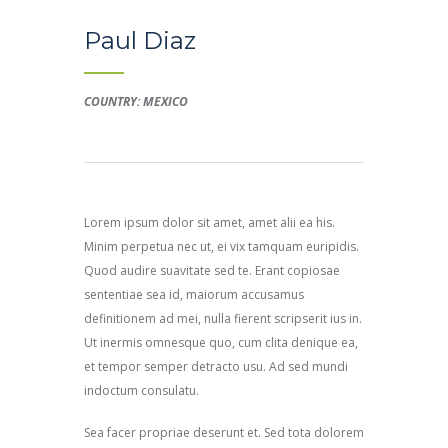
Paul Diaz
COUNTRY: MEXICO
Lorem ipsum dolor sit amet, amet alii ea his.
Minim perpetua nec ut, ei vix tamquam euripidis.
Quod audire suavitate sed te. Erant copiosae
sententiae sea id, maiorum accusamus
definitionem ad mei, nulla fierent scripserit ius in.
Ut inermis omnesque quo, cum clita denique ea,
et tempor semper detracto usu. Ad sed mundi
indoctum consulatu.
Sea facer propriae deserunt et. Sed tota dolorem